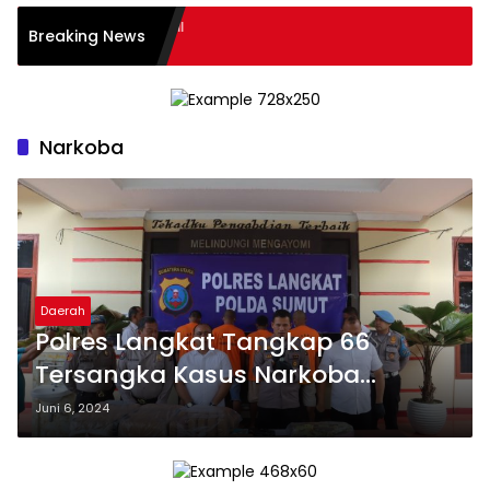
aran BWS Sumatera II
Breaking News
22-2024
Narkoba
Daerah
Polres Langkat Tangkap 66
Tersangka Kasus Narkoba
Selama Mei 2024
Juni 6, 2024