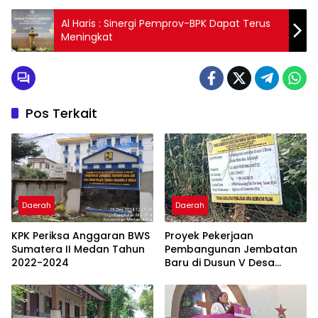
Al Haris : Sinergi Pemprov-BPK Dapat Terus
Meningkat
Pos Terkait
Daerah
Daerah
KPK Periksa Anggaran BWS
Proyek Pekerjaan
Sumatera II Medan Tahun
Pembangunan Jembatan
2022-2024
Baru di Dusun V Desa
Bandar Baru Masih 50
Persen