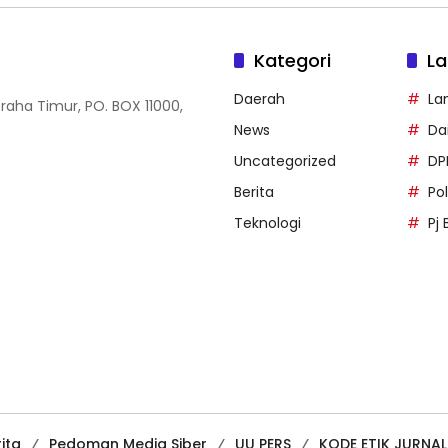
Kategori
La
Daerah
La
Graha Timur, PO. BOX 11000,
News
Dai
Uncategorized
DP
Berita
Po
Teknologi
Pj 
ita
Pedoman Media Siber
UU PERS
KODE ETIK JURNAL