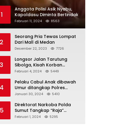
Anggota Polisi Asik Nyabu,
1
Kapoldasu Diminta Bertindak
Februari 11, 2024
8563
Seorang Pria Tewas Lompat
2
Dari Mall di Medan
Desember 22, 2023
7726
Longsor Jalan Tarutung
3
Sibolga, Kisah Korban
Selamat
Februari 4, 2024
5449
Pelaku Cabul Anak dibawah
4
Umur ditangkap Polres
Langkat
Januari 30, 2024
5410
Direktorat Narkoba Polda
5
Sumut Tangkap “Raja”
Narkoba
Februari 1, 2024
5295