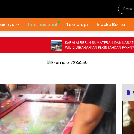
Jumat, 7 Agustus 2026
Lainnya
Internasional
Teknologi
Indeks Berita
KABALAI BBPJN SUMATERA II DAN KASATKER
WIL. 2 DIHARAPKAN PERINTAHKAN PPK-NYA
MEMPERBAIKI DRAINASE DI RUAS JALAN
NASIONAL HUMBAHAS TAHUN ANGGARAN
2024