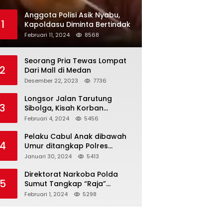
Anggota Polisi Asik Nyabu,
1
Kapoldasu Diminta Bertindak
Februari 11, 2024
8568
Seorang Pria Tewas Lompat
2
Dari Mall di Medan
Desember 22, 2023
7736
Longsor Jalan Tarutung
3
Sibolga, Kisah Korban
Selamat
Februari 4, 2024
5456
Pelaku Cabul Anak dibawah
4
Umur ditangkap Polres
Langkat
Januari 30, 2024
5413
Direktorat Narkoba Polda
5
Sumut Tangkap “Raja”
Narkoba
Februari 1, 2024
5298