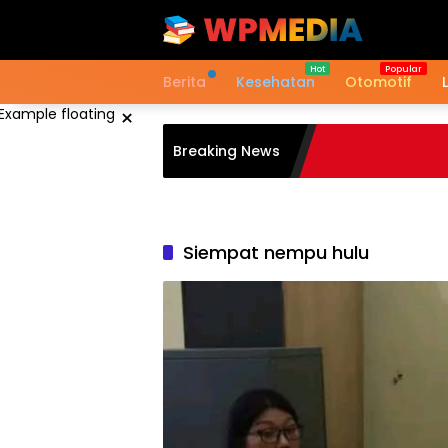
Langsung
ke
konten
Berita
Kesehatan
Otomotif
×
Breaking News
Siempat nempu hulu