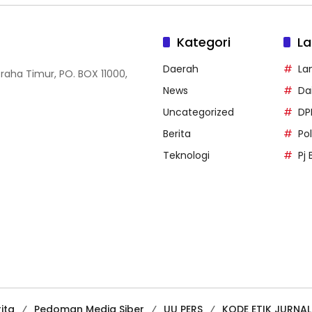
Kategori
La
Daerah
La
Graha Timur, PO. BOX 11000,
News
Dai
Uncategorized
DP
Berita
Po
Teknologi
Pj 
ita
Pedoman Media Siber
UU PERS
KODE ETIK JURNAL