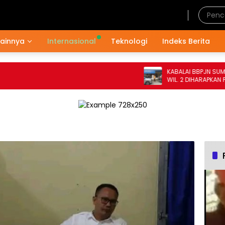
Sabtu, 8 Agustus 2026
Lainnya
Internasional
Teknologi
Indeks Berita
KABALAI BBPJN SUMATERA
WIL. 2 DIHARAPKAN PERIN
MEMPERBAIKI DRAINASE D
NASIONAL HUMBAHAS TAHUN ANGGARAN
2024