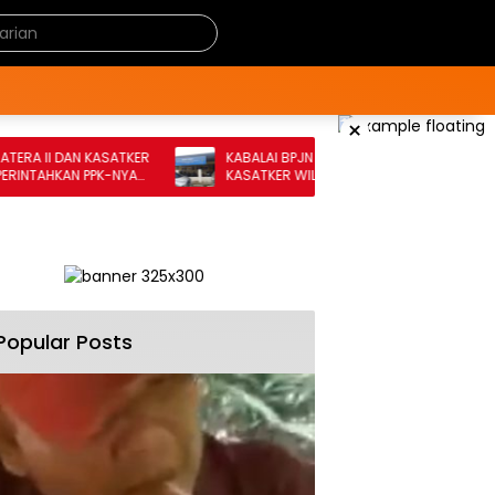
×
 II DAN KASATKER
KABALAI BPJN SUMATRA II BESERTA
TAHKAN PPK-NYA
KASATKER WIL. 2 TOLONG CEK PEKERJAAN
I RUAS JALAN
JALAN BESAR KAB. DAIRI-HUMBAS
Popular Posts