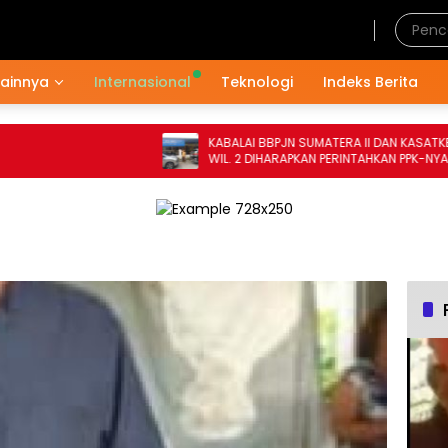
Sabtu, 8 Agustus 2026
Lainnya
Internasional
Teknologi
Indeks Berita
KABALAI BBPJN SUMATERA II DAN KASATKER
WIL. 2 DIHARAPKAN PERINTAHKAN PPK-NYA
MEMPERBAIKI DRAINASE DI RUAS JALAN
NASIONAL HUMBAHAS TAHUN ANGGARAN
2024