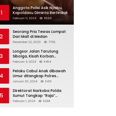
Anggota Polisi Asik Nyabu,
1
Kapoldasu Diminta Bertindak
Februari 11, 2024
8566
Seorang Pria Tewas Lompat
2
Dari Mall di Medan
Desember 22, 2023
7736
Longsor Jalan Tarutung
3
Sibolga, Kisah Korban
Selamat
Februari 4, 2024
5454
Pelaku Cabul Anak dibawah
4
Umur ditangkap Polres
Langkat
Januari 30, 2024
5413
Direktorat Narkoba Polda
5
Sumut Tangkap “Raja”
Narkoba
Februari 1, 2024
5298