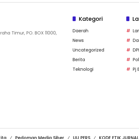
Kategori
La
Daerah
La
Graha Timur, PO. BOX 11000,
News
Dai
Uncategorized
DP
Berita
Po
Teknologi
Pj 
ita
Pedoman Media Siber
UU PERS
KODE ETIK JURNAL