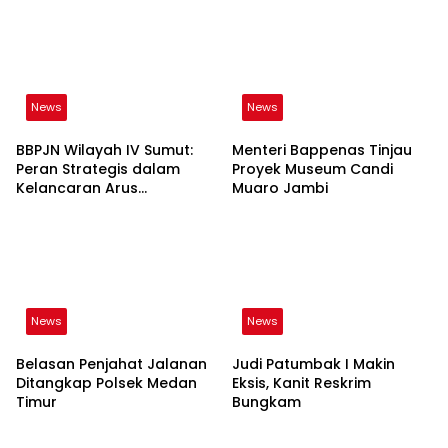
News
News
BBPJN Wilayah IV Sumut:
Menteri Bappenas Tinjau
Peran Strategis dalam
Proyek Museum Candi
Kelancaran Arus
Muaro Jambi
Transportasi di Kota
Medan dan Sekitarnya
News
News
Belasan Penjahat Jalanan
Judi Patumbak I Makin
Ditangkap Polsek Medan
Eksis, Kanit Reskrim
Timur
Bungkam