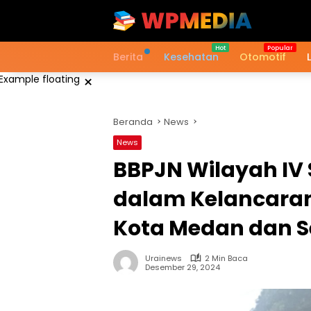
Langsung
ke
konten
Berita
Kesehatan
Otomotif
×
Beranda
News
News
BBPJN Wilayah IV 
dalam Kelancaran 
Kota Medan dan S
Urainews
2 Min Baca
Desember 29, 2024