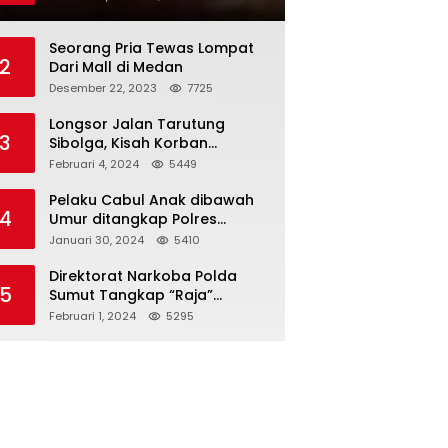
Seorang Pria Tewas Lompat
2
Dari Mall di Medan
Desember 22, 2023
7725
Longsor Jalan Tarutung
3
Sibolga, Kisah Korban
Selamat
Februari 4, 2024
5449
Pelaku Cabul Anak dibawah
4
Umur ditangkap Polres
Langkat
Januari 30, 2024
5410
Direktorat Narkoba Polda
5
Sumut Tangkap “Raja”
Narkoba
Februari 1, 2024
5295