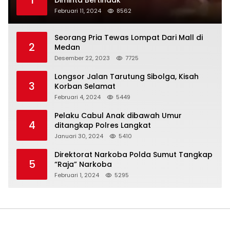
1
Diminta Bertindak
Februari 11, 2024
8562
Seorang Pria Tewas Lompat Dari Mall di
2
Medan
Desember 22, 2023
7725
Longsor Jalan Tarutung Sibolga, Kisah
3
Korban Selamat
Februari 4, 2024
5449
Pelaku Cabul Anak dibawah Umur
4
ditangkap Polres Langkat
Januari 30, 2024
5410
Direktorat Narkoba Polda Sumut Tangkap
5
“Raja” Narkoba
Februari 1, 2024
5295