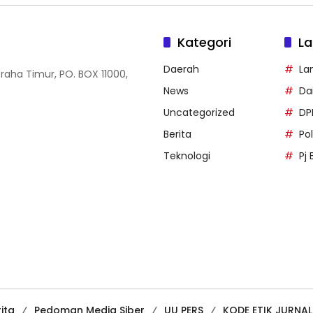
Kategori
La
Daerah
La
Graha Timur, PO. BOX 11000,
News
Dai
Uncategorized
DP
Berita
Po
Teknologi
Pj 
ita
Pedoman Media Siber
UU PERS
KODE ETIK JURNAL