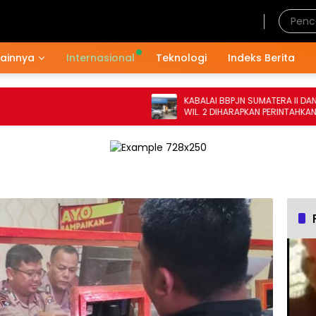
Sabtu, 8 Agustus 2026
Lainnya
Internasional
Teknologi
Indeks Berita
KABALAI BBPJN SUMATERA II DAN KAS
WIL. 2 DIHARAPKAN PERINTAHKAN PPK-
MEMPERBAIKI DRAINASE DI RUAS JALAN
NASIONAL HUMBAHAS TAHUN ANGGARAN
2024