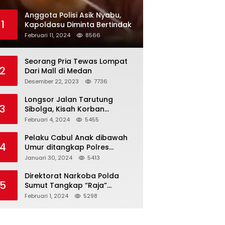
Anggota Polisi Asik Nyabu,
1
Kapoldasu Diminta Bertindak
Februari 11, 2024
8566
Seorang Pria Tewas Lompat
2
Dari Mall di Medan
Desember 22, 2023
7736
Longsor Jalan Tarutung
3
Sibolga, Kisah Korban
Selamat
Februari 4, 2024
5455
Pelaku Cabul Anak dibawah
4
Umur ditangkap Polres
Langkat
Januari 30, 2024
5413
Direktorat Narkoba Polda
5
Sumut Tangkap “Raja”
Narkoba
Februari 1, 2024
5298