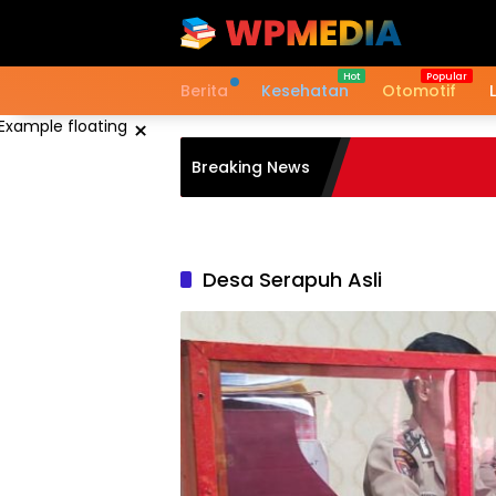
Langsung
ke
konten
Berita
Kesehatan
Otomotif
×
Breaking News
Desa Serapuh Asli