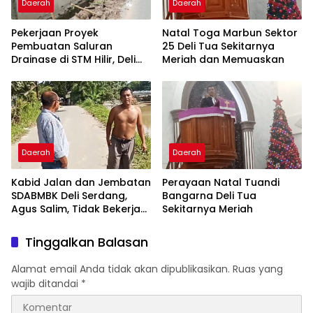
Daerah
Daerah
Pekerjaan Proyek
Natal Toga Marbun Sektor
Pembuatan Saluran
25 Deli Tua Sekitarnya
Drainase di STM Hilir, Deli
Meriah dan Memuaskan
Serdang, Perlu
Dipertanyakan
Daerah
Daerah
Kabid Jalan dan Jembatan
Perayaan Natal Tuandi
SDABMBK Deli Serdang,
Bangarna Deli Tua
Agus Salim, Tidak Bekerja
Sekitarnya Meriah
Secara Proposional
Tinggalkan Balasan
Alamat email Anda tidak akan dipublikasikan.
Ruas yang
wajib ditandai
*