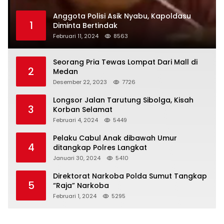
Anggota Polisi Asik Nyabu, Kapoldasu
1
Diminta Bertindak
Februari 11, 2024
8563
Seorang Pria Tewas Lompat Dari Mall di
2
Medan
Desember 22, 2023
7726
Longsor Jalan Tarutung Sibolga, Kisah
3
Korban Selamat
Februari 4, 2024
5449
Pelaku Cabul Anak dibawah Umur
4
ditangkap Polres Langkat
Januari 30, 2024
5410
Direktorat Narkoba Polda Sumut Tangkap
5
“Raja” Narkoba
Februari 1, 2024
5295