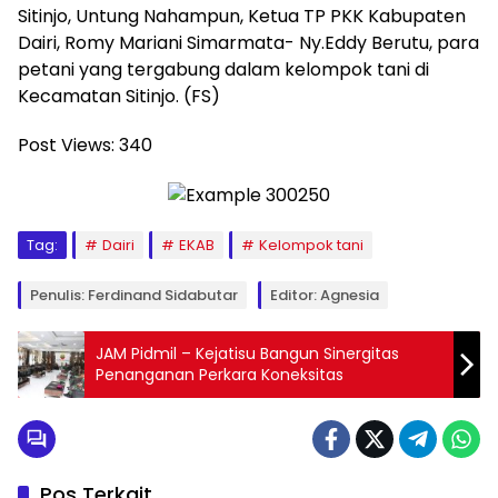
Sitinjo, Untung Nahampun, Ketua TP PKK Kabupaten
Dairi, Romy Mariani Simarmata- Ny.Eddy Berutu, para
petani yang tergabung dalam kelompok tani di
Kecamatan Sitinjo. (FS)
Post Views:
340
Tag:
Dairi
EKAB
Kelompok tani
Penulis: Ferdinand Sidabutar
Editor: Agnesia
JAM Pidmil – Kejatisu Bangun Sinergitas
Penanganan Perkara Koneksitas
Pos Terkait