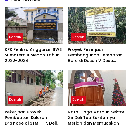
Daerah
Daerah
KPK Periksa Anggaran BWS
Proyek Pekerjaan
Sumatera II Medan Tahun
Pembangunan Jembatan
2022-2024
Baru di Dusun V Desa
Bandar Baru Masih 50
Persen
Daerah
Daerah
Pekerjaan Proyek
Natal Toga Marbun Sektor
Pembuatan Saluran
25 Deli Tua Sekitarnya
Drainase di STM Hilir, Deli
Meriah dan Memuaskan
Serdang, Perlu