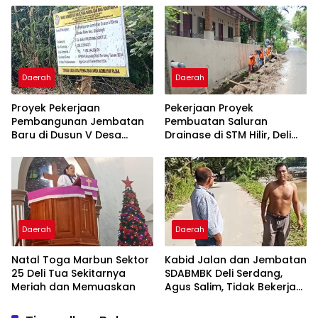
Medan dan Sekitarnya
Daerah
Daerah
Proyek Pekerjaan
Pekerjaan Proyek
Pembangunan Jembatan
Pembuatan Saluran
Baru di Dusun V Desa
Drainase di STM Hilir, Deli
Bandar Baru Masih 50
Serdang, Perlu
Persen
Dipertanyakan
Daerah
Daerah
Natal Toga Marbun Sektor
Kabid Jalan dan Jembatan
25 Deli Tua Sekitarnya
SDABMBK Deli Serdang,
Meriah dan Memuaskan
Agus Salim, Tidak Bekerja
Secara Proposional