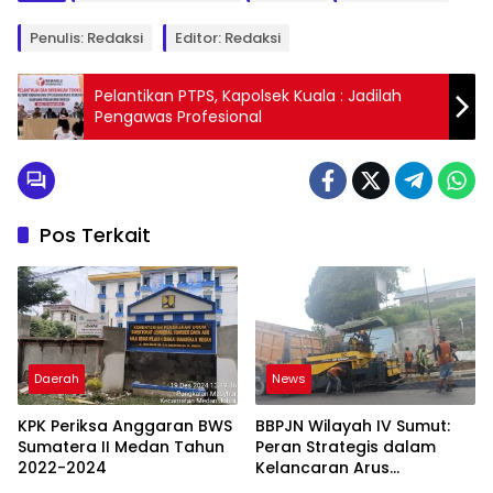
Penulis: Redaksi
Editor: Redaksi
Pelantikan PTPS, Kapolsek Kuala : Jadilah
Pengawas Profesional
Pos Terkait
Daerah
News
KPK Periksa Anggaran BWS
BBPJN Wilayah IV Sumut:
Sumatera II Medan Tahun
Peran Strategis dalam
2022-2024
Kelancaran Arus
Transportasi di Kota