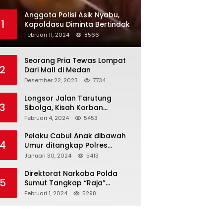
Anggota Polisi Asik Nyabu,
1
Kapoldasu Diminta Bertindak
Februari 11, 2024
8566
Seorang Pria Tewas Lompat
2
Dari Mall di Medan
Desember 22, 2023
7734
Longsor Jalan Tarutung
3
Sibolga, Kisah Korban
Selamat
Februari 4, 2024
5453
Pelaku Cabul Anak dibawah
4
Umur ditangkap Polres
Langkat
Januari 30, 2024
5413
Direktorat Narkoba Polda
5
Sumut Tangkap “Raja”
Narkoba
Februari 1, 2024
5298