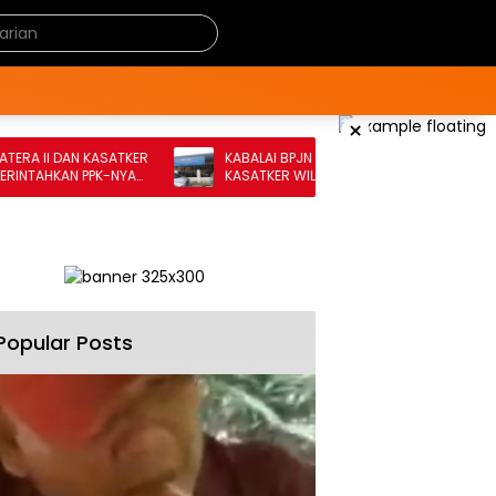
×
 II DAN KASATKER
KABALAI BPJN SUMATRA II BESERTA
NTAHKAN PPK-NYA
KASATKER WIL. 2 TOLONG CEK PEKERJAAN
I RUAS JALAN
JALAN BESAR KAB. DAIRI-HUMBAS
Popular Posts