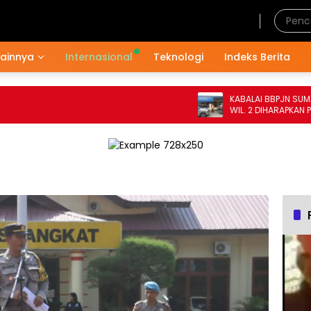
Jumat, 7 Agustus 2026
Lainnya
Internasional
Teknologi
Indeks Berita
KABALAI BBPJN SUMATERA
WIL. 2 DIHARAPKAN PERI
MEMPERBAIKI DRAINASE D
NASIONAL HUMBAHAS TAHUN ANGGARAN
2024