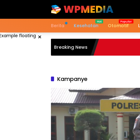
Langsung
ke
konten
Berita
Kesehatan
Otomotif
×
Breaking News
Kampanye