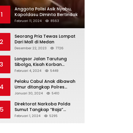
Anggota Polisi Asik Nyabu,
1
Kapoldasu Diminta Bertindak
Februari 11, 2024
8563
Seorang Pria Tewas Lompat
2
Dari Mall di Medan
Desember 22, 2023
7726
Longsor Jalan Tarutung
3
Sibolga, Kisah Korban
Selamat
Februari 4, 2024
5449
Pelaku Cabul Anak dibawah
4
Umur ditangkap Polres
Langkat
Januari 30, 2024
5410
Direktorat Narkoba Polda
5
Sumut Tangkap “Raja”
Narkoba
Februari 1, 2024
5295