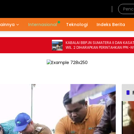
Kamis, 6 Agustus 2026
Lainnya
Internasional
Teknologi
Indeks Berita
KABALAI BBPJN SUMATERA II DAN KASATKER
WIL. 2 DIHARAPKAN PERINTAHKAN PPK-NYA
MEMPERBAIKI DRAINASE DI RUAS JALAN
NASIONAL HUMBAHAS TAHUN ANGGARAN
2024