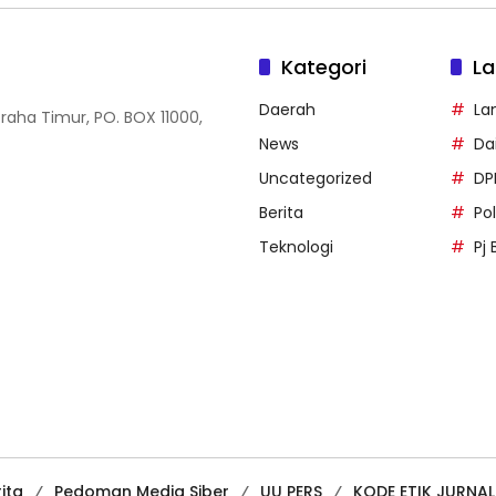
Kategori
La
Daerah
La
Graha Timur, PO. BOX 11000,
News
Dai
Uncategorized
DP
Berita
Po
Teknologi
Pj 
ita
Pedoman Media Siber
UU PERS
KODE ETIK JURNAL