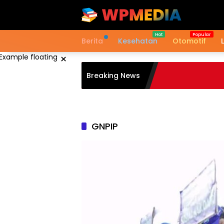
Langsung
ke
konten
Berita
Kesehatan
Otomotif
×
Breaking News
GNPIP