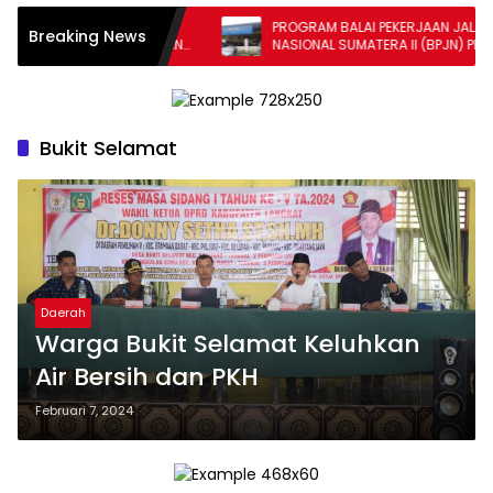
ATRA II BESERTA
PROGRAM BALAI PEKERJAAN JALAN
Breaking News
TOLONG CEK PEKERJAAN
NASIONAL SUMATERA II (BPJN) PERLU
. DAIRI-HUMBAS
DIPERTANYAKAN: “MENGENAI PEKERJAAN
PROYEK TAHUN ANGGARAN 2024”.
Bukit Selamat
Daerah
Warga Bukit Selamat Keluhkan
Air Bersih dan PKH
Februari 7, 2024