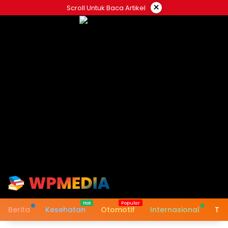
Langsung
×
Scroll Untuk Baca Artikel
ke
konten
Berita
Kesehatan
Otomotif
Internasional
Tek