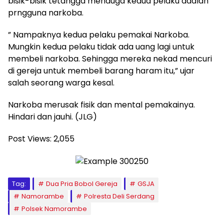
bisik-bisik tetangga menduga kedua pelaku adalah
prngguna narkoba.
” Nampaknya kedua pelaku pemakai Narkoba.
Mungkin kedua pelaku tidak ada uang lagi untuk
membeli narkoba. Sehingga mereka nekad mencuri
di gereja untuk membeli barang haram itu,” ujar
salah seorang warga kesal.
Narkoba merusak fisik dan mental pemakainya.
Hindari dan jauhi. (JLG)
Post Views:
2,055
Tag:
Dua Pria Bobol Gereja
GSJA
Namorambe
Polresta Deli Serdang
Polsek Namorambe